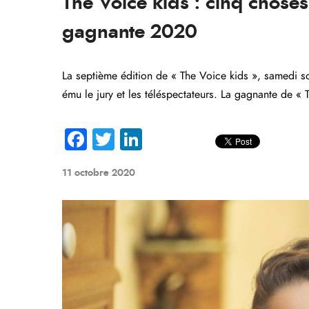
The Voice kids : cinq choses
gagnante 2020
La septième édition de « The Voice kids », samedi soi
ému le jury et les téléspectateurs. La gagnante de 
Fa
T
Li
ce
wi
nk
11 octobre 2020
b
tte
e
o
r
dI
ok
n