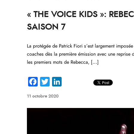
« THE VOICE KIDS »: REBE
SAISON 7
La protégée de Patrick Fiori s’est largement imposée
coaches dès la première émission avec une reprise d
les premiers mots de Rebecca, […]
Fa
T
Li
ce
wi
nk
11 octobre 2020
b
tte
e
o
r
dI
ok
n