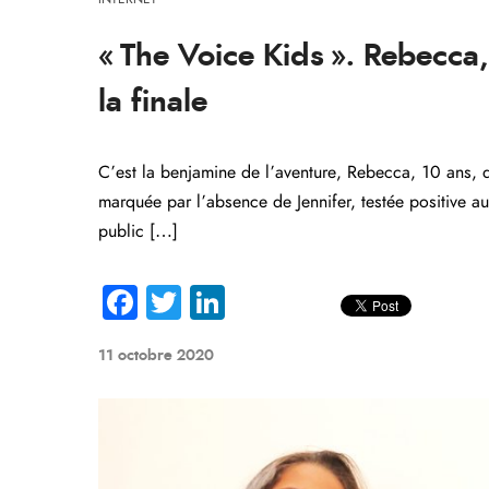
« The Voice Kids ». Rebecca,
la finale
C’est la benjamine de l’aventure, Rebecca, 10 ans, q
marquée par l’absence de Jennifer, testée positive a
public […]
Fa
T
Li
ce
wi
nk
11 octobre 2020
b
tte
e
o
r
dI
ok
n