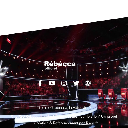
Tiik tok @rebecca.thevoicekids7
© 2020 Rébécca Officiel,
Une question sur le site ? Un projet
?
Création & Référencement par
Rseo.fr