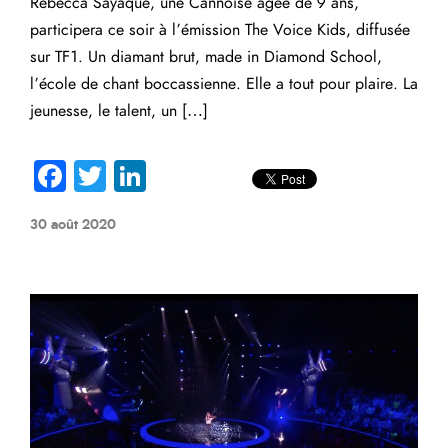
Rébécca Sayaque, une Cannoise âgée de 9 ans,
participera ce soir à l’émission The Voice Kids, diffusée
sur TF1. Un diamant brut, made in Diamond School,
l’école de chant boccassienne. Elle a tout pour plaire. La
jeunesse, le talent, un […]
Fa
T
Li
ce
wi
nk
30 août 2020
b
tte
e
o
r
dI
ok
n