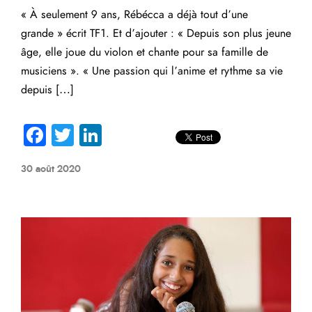
« À seulement 9 ans, Rébécca a déjà tout d’une
grande » écrit TF1. Et d’ajouter : « Depuis son plus jeune
âge, elle joue du violon et chante pour sa famille de
musiciens ». « Une passion qui l’anime et rythme sa vie
depuis […]
Fa
T
Li
ce
wi
nk
30 août 2020
b
tte
e
o
r
dI
ok
n