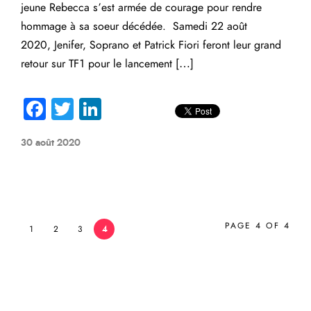
jeune Rebecca s’est armée de courage pour rendre
hommage à sa soeur décédée. Samedi 22 août
2020, Jenifer, Soprano et Patrick Fiori feront leur grand
retour sur TF1 pour le lancement […]
Fa
T
Li
ce
wi
nk
30 août 2020
b
tte
e
o
r
dI
ok
n
PAGE 4 OF 4
1
2
3
4