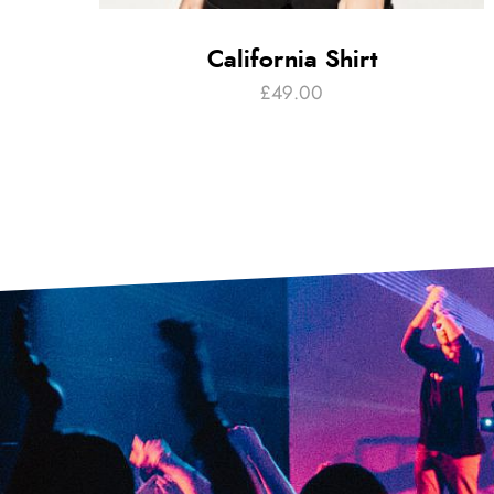
California Shirt
£
49.00