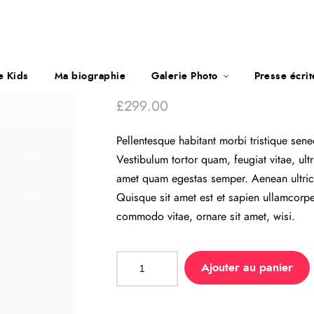
e Kids
Ma biographie
Galerie Photo
Presse écri
£
299.00
Pellentesque habitant morbi tristique sen
Vestibulum tortor quam, feugiat vitae, ult
amet quam egestas semper. Aenean ultricie
Quisque sit amet est et sapien ullamcorp
commodo vitae, ornare sit amet, wisi.
Ajouter au panier