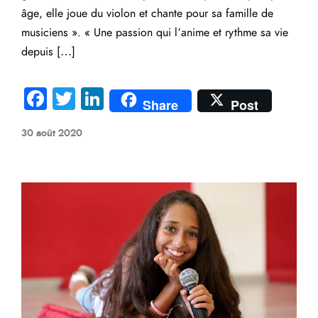
âge, elle joue du violon et chante pour sa famille de
musiciens ». « Une passion qui l’anime et rythme sa vie
depuis […]
Fa
T
Li
Share
Post
ce
wi
nk
30 août 2020
b
tte
e
o
r
dI
ok
n