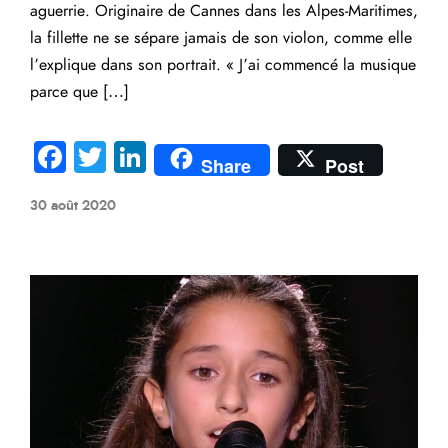
aguerrie. Originaire de Cannes dans les Alpes-Maritimes,
la fillette ne se sépare jamais de son violon, comme elle
l’explique dans son portrait. « J’ai commencé la musique
parce que […]
Fa
T
Li
Share
Post
ce
wi
nk
30 août 2020
b
tte
e
o
r
dI
ok
n