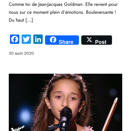
Comme toi de Jean-Jacques Goldman. Elle revient pour
nous sur ce moment plein d’émotions. Bouleversante !
Du haut […]
Fa
T
Li
Share
Post
ce
wi
nk
30 août 2020
b
tte
e
o
r
dI
ok
n