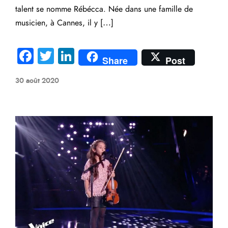
talent se nomme Rébécca. Née dans une famille de
musicien, à Cannes, il y […]
Fa
T
Li
Share
Post
ce
wi
nk
30 août 2020
b
tte
e
o
r
dI
ok
n