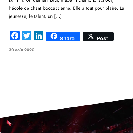
sur TF1. Un diamant brut, made in Diamond School,
l’école de chant boccassienne. Elle a tout pour plaire. La
jeunesse, le talent, un […]
Fa
T
Li
Share
Post
ce
wi
nk
30 août 2020
b
tte
e
o
r
dI
ok
n