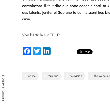
convaincant. Il faut dire que notre coach a sorti sa « 
des talents,
Jenifer
et
Soprano
le connaissent très bie
cœur.
Voir l’article sur TF1.Fr
Fa
T
Li
ce
wi
nk
b
tte
e
o
r
dI
PREVIOUS ARTICLE
artiste
musique
télévision
the voice ki
ok
n