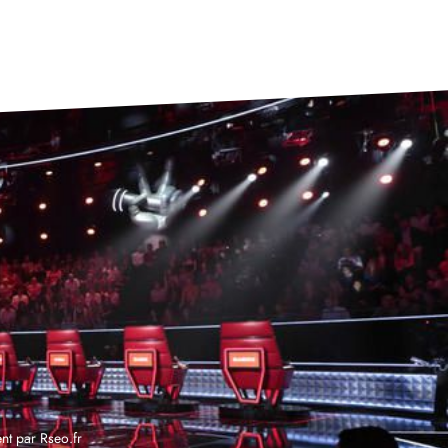
nt par
Rseo.fr