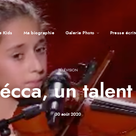
e Kids
Ma biographie
Galerie Photo
Presse écri
TÉLÉVISION
écca, un talent
30 août 2020