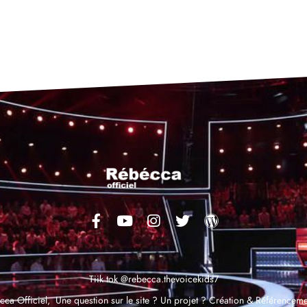
Tiik tok @rebecca.thevoicekids7
ca Officiel,
Une question sur le site ? Un projet ?
Création & Référenceme