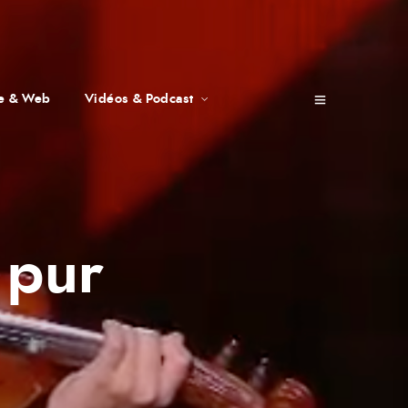
te & Web
Vidéos & Podcast
 pur