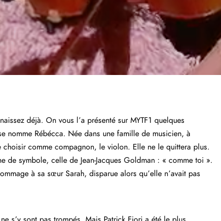
onnaissez déjà. On vous l’a présenté sur MYTF1 quelques
t se nomme Rébécca. Née dans une famille de musicien, à
e choisir comme compagnon, le violon. Elle ne le quittera plus.
eine de symbole, celle de Jean-Jacques Goldman : « comme toi ».
mmage à sa sœur Sarah, disparue alors qu’elle n’avait pas
ne s’y sont pas trompés. Mais Patrick Fiori a été le plus