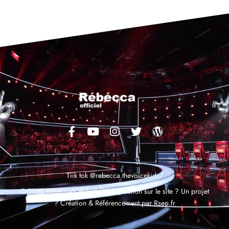
Tiik tok @rebecca.thevoicekids7
© 2020 Rébécca Officiel,
Une question sur le site ? Un projet
?
Création & Référencement par
Rseo.fr