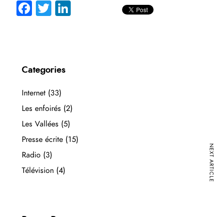
Fa
T
Li
ce
wi
nk
b
tte
e
o
r
dI
ok
n
Categories
Internet
(33)
Les enfoirés
(2)
Les Vallées
(5)
Presse écrite
(15)
NEXT ARTICLE
Radio
(3)
Télévision
(4)