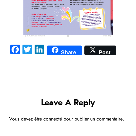
Fa
T
Li
Share
Post
ce
wi
nk
b
tte
e
o
r
dI
ok
n
Leave A Reply
Vous devez
être connecté
pour publier un commentaire.