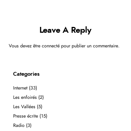
o
r
dI
ok
n
Leave A Reply
Vous devez
être connecté
pour publier un commentaire.
Categories
Internet
(33)
Les enfoirés
(2)
Les Vallées
(5)
Presse écrite
(15)
Radio
(3)