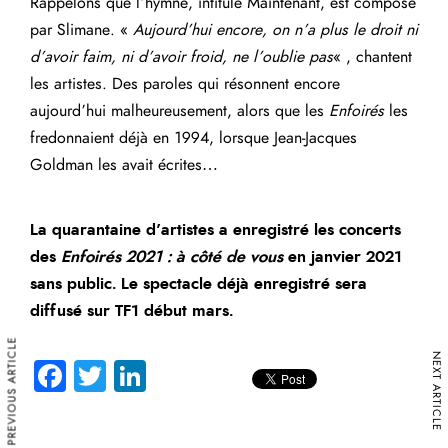
Rappelons que l’hymne, intitulé Maintenant, est composé
par Slimane. «
Aujourd’hui encore, on n’a plus le droit ni
d’avoir faim, ni d’avoir froid, ne l’oublie pas
« , chantent
les artistes. Des paroles qui résonnent encore
aujourd’hui malheureusement, alors que les
Enfoirés
les
fredonnaient déjà en 1994, lorsque Jean-Jacques
Goldman les avait écrites…
La quarantaine d’artistes a enregistré les concerts
des
Enfoirés 2021 : à côté de vous
en janvier 2021
sans public. Le spectacle déjà enregistré sera
diffusé sur TF1 début mars.
PREVIOUS ARTICLE
NEXT ARTICLE
Fa
T
Li
ce
wi
nk
b
tte
e