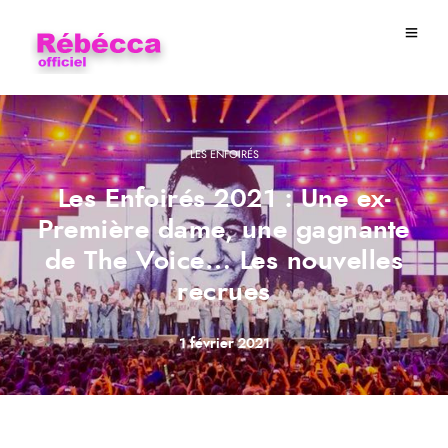
LES ENFOIRÉS
Les Enfoirés 2021 : Une ex-
Première dame, une gagnante
de The Voice… Les nouvelles
recrues
1 février 2021