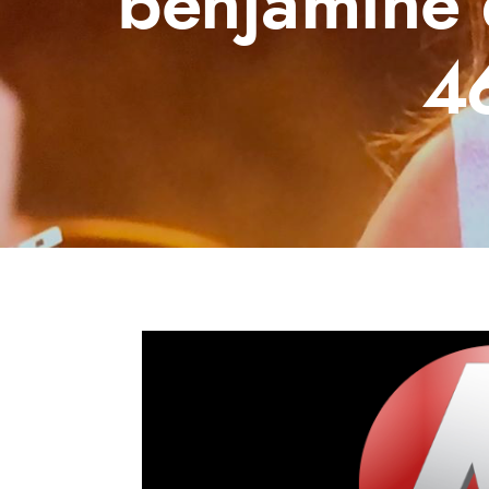
benjamine 
4