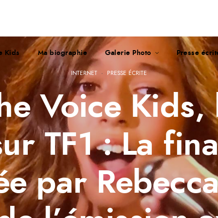
e Kids
Ma biographie
Galerie Photo
Presse écri
INTERNET
·
PRESSE ÉCRITE
he Voice Kids, 
sur TF1 : La fina
e par Rebecca