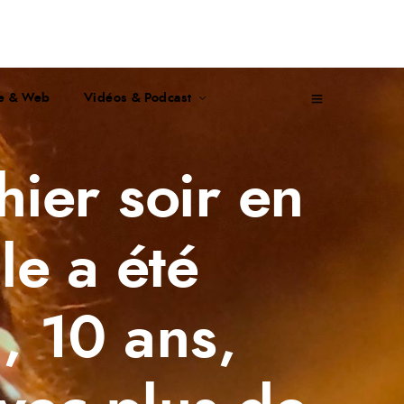
te & Web
Vidéos & Podcast
hier soir en
le a été
, 10 ans,