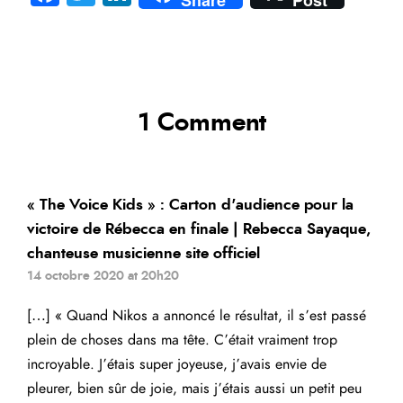
Share
Post
ce
wi
nk
b
tte
e
o
r
dI
ok
n
1 Comment
« The Voice Kids » : Carton d'audience pour la
victoire de Rébecca en finale | Rebecca Sayaque,
chanteuse musicienne site officiel
14 octobre 2020 at 20h20
[…] « Quand Nikos a annoncé le résultat, il s’est passé
plein de choses dans ma tête. C’était vraiment trop
incroyable. J’étais super joyeuse, j’avais envie de
pleurer, bien sûr de joie, mais j’étais aussi un petit peu