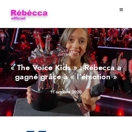
INTERNET
« The Voice Kids » : Rébecca a
gagné grâce à « l’émotion »
11 octobre 2020